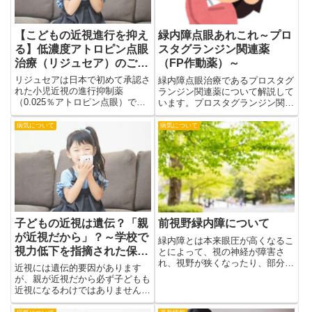
【こどもの近視進行を抑え
緑内障点眼あれこれ～プロ
る】低濃度アトロピン点眼
スタグランジン関連薬
治療（リジュセア）のご案
（FP作動薬）～
内
リジュセアは日本で初めて承認さ
緑内障点眼治療であるプロスタグ
れた小児近視の進行抑制薬
ランジン関連薬について解説して
（0.025％アトロピン点眼）で
います。プロスタグランジン関連
す。学童期の近視は眼軸が伸びる
薬は緑内障点眼薬のなかで、最も
ことで進行し、将来の強度近視は
眼圧下降効果に優れて、全身的な
病気について
病気について
緑内障や網膜剥離など重い目の病
副作用もないため緑内障治療の第
気につながる可能性があります。
1選択となっています。
リジュセアは毎日就寝前に点眼す
ることで近視の進行を緩やかに
し、学業や生活に支障の少ない安
全性が報告されています。治療は
定期的な眼科検査と併用して行
い、点眼中止後に一時的な近視の
子どもの近視は遺伝？「親
前視野緑内障について
進み（リバウンド）が見られるこ
ともあるため、医師の判断のもと
が近視だから」？～学校で
緑内障とは本来眼圧が高くなるこ
で継続が必要です。当院では費用
視力低下を指摘された保護
とによって、視の神経が障害さ
や治療スケジュールも含めてご相
れ、視野が狭くなったり、部分的
者の方へ～
近視には遺伝的要因があります
談いただけます。
に見えなくなったりする病気で
が、親が近視だから必ず子どもも
す。日本人の40歳台以上の中高
近視になるわけではありません。
年の20人に1人がかかっている、
近視になりやすい体質に加え、ス
日本の失明原因第1位の病気で