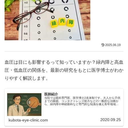
2025.06.19
血圧は目にも影響するって知っていますか？緑内障と高血
圧・低血圧の関係を、最新の研究をもとに医学博士がわか
りやすく解説します。
医師紹介
当院では眼科専門医、医学博士2名体制です。大人から子供
までの眼鏡、コンタクトレンズ処方などの一般的な治療か
ら、緑内障や神経眼科など専門的な知識を備え長年地域の
かかりつけ眼科として診療を行っております。白内障手術
はもちろん、網膜・緑内障などに対するレーザー治療など
にも対応いたします。
2020.09.25
kubota-eye-clinic.com