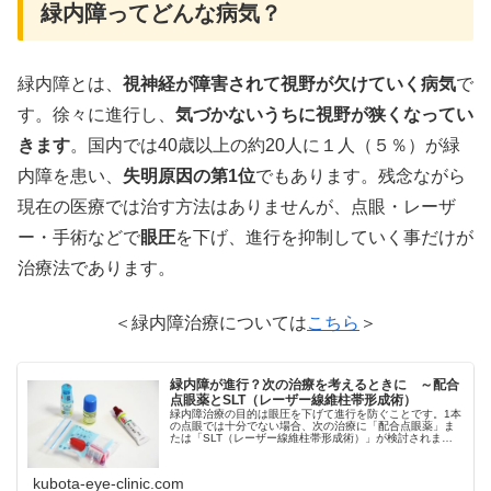
緑内障ってどんな病気？
緑内障とは、
視神経が障害されて視野が欠けていく病気
で
す。徐々に進行し、
気づかないうちに視野が狭くなってい
きます
。国内では40歳以上の約20人に１人（５％）が緑
内障を患い、
失明原因の第1位
でもあります。残念ながら
現在の医療では治す方法はありませんが、点眼・レーザ
ー・手術などで
眼圧
を下げ、進行を抑制していく事だけが
治療法であります。
＜緑内障治療については
こちら
＞
緑内障が進行？次の治療を考えるときに ～配合
点眼薬とSLT（レーザー線維柱帯形成術）
緑内障治療の目的は眼圧を下げて進行を防ぐことです。1本
の点眼では十分でない場合、次の治療に「配合点眼薬」ま
たは「SLT（レーザー線維柱帯形成術）」が検討されま
す。配合点眼薬は2種類の薬を1本にまとめて負担を減ら
し、SLTは外来で行うレーザー…
kubota-eye-clinic.com