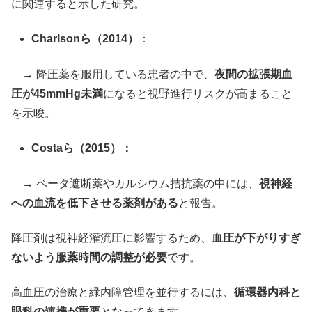
に関連すると示した研究。
Charlsonら（2014）
：
→ 降圧薬を服用している患者の中で、
夜間の拡張期血
圧が45mmHg未満
になると視野進行リスクが高まること
を示唆。
Costaら（2015）：
→ ベータ遮断薬やカルシウム拮抗薬の中には、
視神経
への血流を低下させる薬剤がある
と報告。
降圧剤は視神経灌流圧に影響するため、
血圧が下がりすぎ
ないよう服薬時間の調整が必要
です。
高血圧の治療と緑内障管理を並行するには、
循環器内科と
眼科の連携が重要
となってきます。