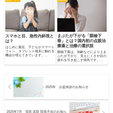
マホやタブレットの長時間使用、
病気について
最新情報
す。少ないですが中には20歳台
屋外活動不足などの環境要因が影
で発...
響します。特に両親が近視の場合
は早期から定期検査を行い、必要
に応じて近視進行抑制治療を検討
することが大切です。
まぶたが下がる「眼瞼下
スマホと目、急性内斜視と
垂」とは？国内初の点眼治
は？
療薬と治療の選択肢
はじめに最近、子どもがスマート
フォン、タブレット端末に触れる
眼瞼下垂は、加齢などにより上ま
機会が増えてきています。
ぶたが下がり、見えにくさや目の
YouTubeでは子どもから大人まで
疲れを引き起こす病気です。
幅広く興味を引く動画が配信さ
2025年、日本で初めて後天性眼
れ、2020年以降のコロナ渦では
瞼下垂に対する点眼治療薬が承認
学校がオンライン授業となり、必
され、日本眼科学会の治療指針で
然的に小さなモニター画面を見
も治療選択肢の一つとして示され
る...
ました。 本ページでは、眼瞼下
垂の原因・症状・治療法（手術と
2025年 お盆休診のお知らせ
点眼）を眼科医がわかりやすく解
説します。
2025年7月 窪田 匡臣 院長不在のお知ら