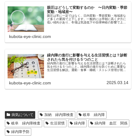
眼圧はどうして変動するのか 〜日内変動・季節
変動・地域差〜
眼圧は常に一定ではなく、日内変動・季節変動・地域差な
ど多くの要因で上下します。一般的には早朝に高く夕方に
低い傾向があり、冬場は気温低下や自律神経の影響で上昇
しやすくなります。また標高や気圧によって地域差も生じ
ます。これらの変動は緑内障の発見…
kubota-eye-clinic.com
緑内障の進行に影響を与える生活習慣とは？診断
されたら気を付ける５つのこと
緑内障の進行に影響を与える生活習慣とは？診断されたら
気を付ける５つのこと。緑内障の進行を防ぐために重要な
生活習慣を解説。運動・食事・睡眠・ストレス管理が視神
経の健康にどう影響するのか？睡眠時無呼吸症候群との関
係も詳しく紹介。目を守るための実践的な対策を知りまし
ょう！
2025.03.14
kubota-eye-clinic.com
病気について
加納 緑内障検査
岐阜 緑内障
岐阜 緑内障検査
生活習慣
緑内障
緑内障 血圧 関係
緑内障予防