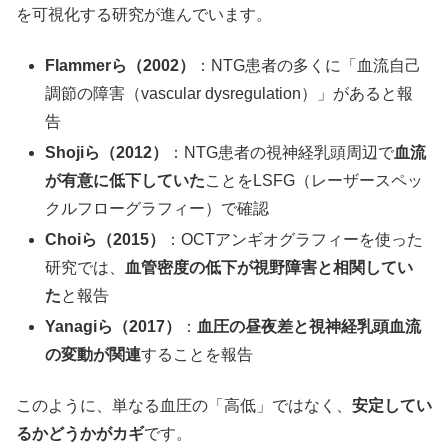
を可視化する研究が進んでいます。
Flammerら（2002）
：NTG患者の多くに「血流自己
調節の障害（vascular dysregulation）」があると報
告
Shojiら（2012）
：NTG患者の視神経乳頭周辺で
血流
が有意に低下していた
ことをLSFG（レーザースペッ
クルフローグラフィー）で確認
Choiら（2015）
：OCTアンギオグラフィーを使った
研究では、
血管密度の低下が視野障害と相関してい
た
と報告
Yanagiら（2017）
：
血圧の昼夜差と視神経乳頭血流
の変動が関連
することを報告
このように、単なる血圧の「高低」ではなく、
安定してい
るかどうかがカギ
です。