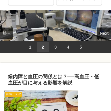
考える～
前へ
Next
1
2
3
4
5
緑内障と血圧の関係とは？──高血圧・低
血圧が目に与える影響を解説
病気について