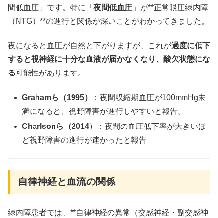
間低血圧」です。特に「
夜間低血圧
」が**正常眼圧緑内障
（NTG）**の進行と関係が深いことがわかってきました。
夜になると血圧が自然と下がりますが、これが
過度に低下
すると視神経に十分な血液が届かなくなり、酸欠状態にな
る
可能性があります。
Grahamら（1995）
：夜間収縮期血圧が100mmHg未
満になると、視野障害が進行しやすいと報告。
Charlsonら（2014）
：夜間の血圧低下率が大きいほ
ど視野障害の進行が速かったと報告
自律神経と血流の関係
緑内障患者では、**自律神経の異常（交感神経・副交感神