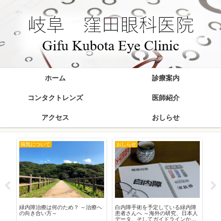
ホーム
診療案内
コンタクトレンズ
医師紹介
アクセス
おしらせ
病気について
おしらせ
お
在
緑内障治療は何のため？ ～治療へ
白内障手術を予定している緑内障
20
の向き合い方～
患者さんへ ～海外の研究、日本人
データ、そしてガイドラインから