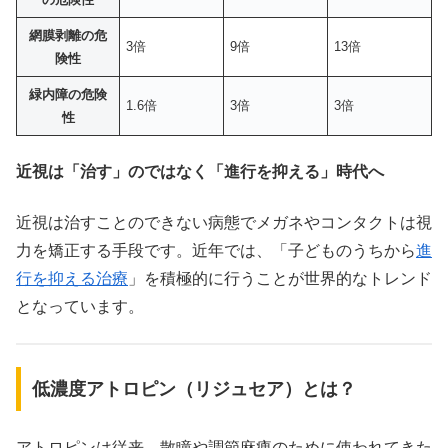
網膜剥離の危
3倍
9倍
13倍
険性
緑内障の危険
1.6倍
3倍
3倍
性
近視は「治す」のではなく「進行を抑える」時代へ
近視は治すことのできない病態でメガネやコンタクトは視
力を矯正する手段です。近年では、「子どものうちから
進
行を抑える治療
」を積極的に行うことが世界的なトレンド
となっています。
低濃度アトロピン（リジュセア）とは？
アトロピンは従来、散瞳や調節麻痺のために使われてきた