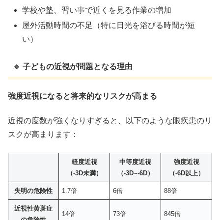
学校や塾、習い事で近くを見る作業の増加
屋外活動時間の不足（特に日光を浴びる時間が短
い）
🔹 子どもの近視が問題となる理由
強度近視になると将来的なリスクが高まる
近視の度数が強くなりすぎると、以下のような眼疾患のリ
スクが高まります：
軽度近視
中等度近視
強度近視
（-3D未満）
（-3D~-6D）
（-6D以上）
失明の危険性
1.7倍
6倍
88倍
近視性黄斑症
14倍
73倍
845倍
の危険性