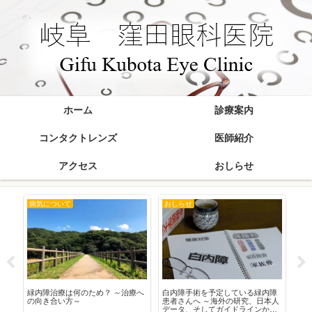
ホーム
診療案内
コンタクトレンズ
医師紹介
アクセス
おしらせ
病気について
おしらせ
お
在
緑内障治療は何のため？ ～治療へ
白内障手術を予定している緑内障
20
の向き合い方～
患者さんへ ～海外の研究、日本人
データ、そしてガイドラインから