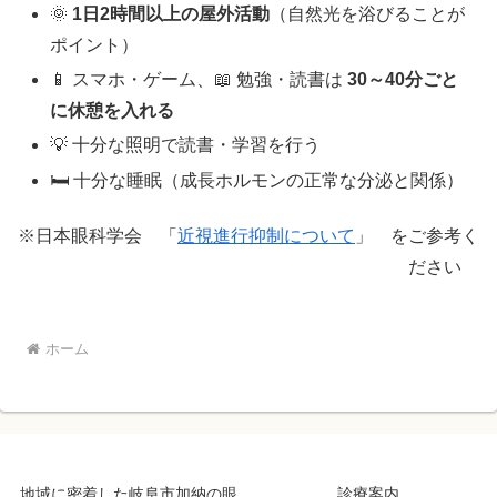
🌞
1
日2時間以上の屋外活動
（自然光を浴びることが
ポイント）
📱 スマホ・ゲーム、📖 勉強・読書は
30～40分ごと
に休憩を入れる
💡 十分な照明で読書・学習を行う
🛏 十分な睡眠（成長ホルモンの正常な分泌と関係）
※日本眼科学会 「
近視進行抑制について
」 をご参考く
ださい
ホーム
地域に密着した岐阜市加納の眼
診療案内