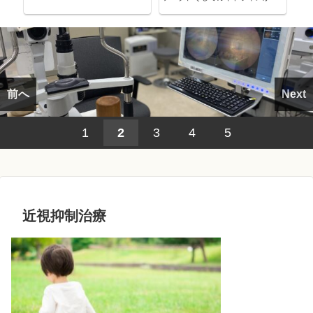
考える～
前へ
Next
1
2
3
4
5
近視抑制治療