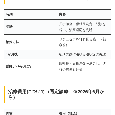
時期
内容
屈折検査、眼軸長測定、問診を
初診
行い、治療適応を判断
リジュセアを1日1回点眼 （就
治療方法
寝前）
1か月後
初期の副作用や点眼状況の確認
眼軸長・屈折度数を測定し、進
以降3〜4か月ごと
行の有無を評価
治療費用について（選定診療 ※
2026年6月か
ら
）
内容
費用（税込）