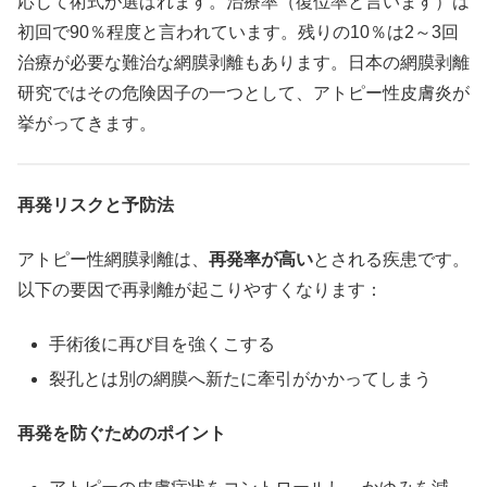
応じて術式が選ばれます。治療率（
復位
率と言います）は
初回で90％程度と言われています。残りの10％は2～3回
治療が必要な難治な網膜剥離もあります。日本の網膜剥離
研究ではその危険因子の一つとして、アトピー性皮膚炎が
挙がってきます。
再発リスクと予防法
アトピー性網膜剥離は、
再発率が高い
とされる疾患です。
以下の要因で再剥離が起こりやすくなります：
手術後に再び目を強くこする
裂孔とは別の網膜へ新たに牽引がかかってしまう
再発を防ぐためのポイント