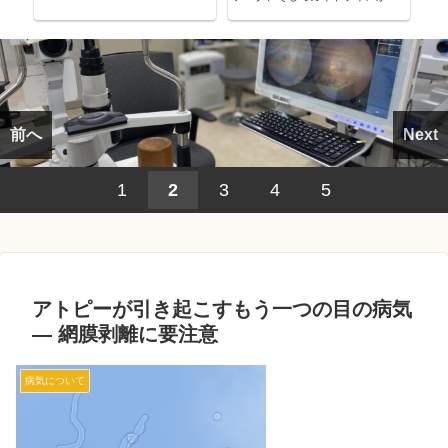
考える～
前へ
Next
1
2
3
4
5
アトピーが引き起こすもう一つの目の病気
― 網膜剥離に要注意
病気について