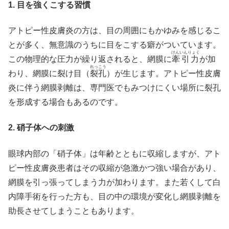
1. 目を強くこする習慣
アトピー性皮膚炎の方は、目の周囲にもかゆみを感じるこ
とが多く、無意識のうちに目をこする癖がついています。
けんいんりょく
この物理的な圧力が繰り返されると、網膜に
牽引力
が加
れっこう
わり、網膜に裂け目（
裂孔
）が生じます。アトピー性皮膚
炎に伴う網膜剥離は、専門医でもみつけにくい場所に裂孔
を形成する場合もあるのです。
2. 硝子体への刺激
眼球内部の「硝子体」は年齢とともに収縮しますが、アト
ピー性皮膚炎患者はその収縮が急激かつ強い場合があり、
網膜を引っ張ってしまう力が加わります。また若くして白
内障手術を行った方も、目の中の環境が変化し網膜剥離を
助長させてしまうこともあります。