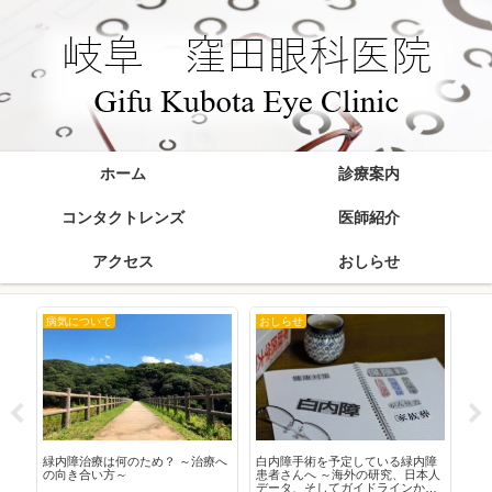
ホーム
診療案内
コンタクトレンズ
医師紹介
アクセス
おしらせ
病気について
おしらせ
お
在
緑内障治療は何のため？ ～治療へ
白内障手術を予定している緑内障
20
の向き合い方～
患者さんへ ～海外の研究、日本人
データ、そしてガイドラインから