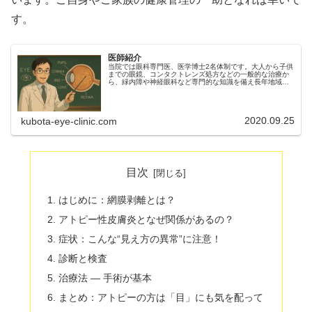
す。
医師紹介
当院では眼科専門医、医学博士2名体制です。大人から子供
までの眼鏡、コンタクトレンズ処方などの一般的な治療か
ら、緑内障や神経眼科など専門的な知識を備え長年地域の
かかりつけ眼科として診療を行っております。白内障手術
はもちろん、網膜・緑内障などに対するレーザー治療など
にも対応いたします。
2020.09.25
kubota-eye-clinic.com
目次
はじめに：網膜剥離とは？
アトピー性皮膚炎となぜ関係があるの？
症状：こんな“見え方の異常”に注意！
診断と検査
治療法 ― 手術が基本
まとめ：アトピーの方は「目」にも気を配って