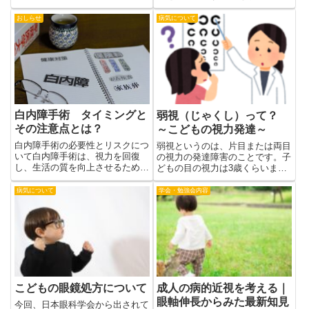
近視になりやすい体質に加え、ス
ることや、ステロイド点眼薬の長
マホやタブレットの長時間使用、
期使用によって眼圧が上昇し、緑
おしらせ
病気について
屋外活動不足などの環境要因が影
内障を引き起こす「続発性緑内
響します。特に両親が近視の場合
障」のリスクが高まります。本記
は早期から定期検査を行い、必要
事では、アトピーと緑内障の関連
に応じて近視進行抑制治療を検討
性、症状、治療法、日常生活での
することが大切です。
予防について一般の方にもわかり
やすく解説します。
白内障手術 タイミングと
弱視（じゃくし）って？
その注意点とは？
～こどもの視力発達～
白内障手術の必要性とリスクにつ
弱視というのは、片目または両目
いて白内障手術は、視力を回復
の視力の発達障害のことです。子
し、生活の質を向上させるための
どもの目の視力は3歳くらいまで
一般的で効果的な手術です。病気
に大きく発達します。その間に何
は早期発見早期治療が重要と言わ
らかの形で正常な視覚刺激を受け
病気について
学会・勉強会内容
れますが、すべての患者にとって
なかった場合視力の発達は不十分
必ずしも早期手術が適しているわ
になってしまいます。原因と診
けではなく、慎重な判断が必要で
断、その治療について記載してい
す...
ます。
こどもの眼鏡処方について
成人の病的近視を考える｜
眼軸伸長からみた最新知見
今回、日本眼科学会から出されて