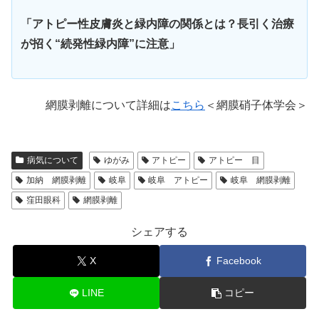
「アトピー性皮膚炎と緑内障の関係とは？長引く治療
が招く“続発性緑内障”に注意」
網膜剥離について詳細は
こちら
＜網膜硝子体学会＞
病気について
ゆがみ
アトピー
アトピー 目
加納 網膜剥離
岐阜
岐阜 アトピー
岐阜 網膜剥離
窪田眼科
網膜剥離
シェアする
X
Facebook
LINE
コピー