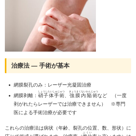
治療法 ― 手術が基本
網膜裂孔のみ：レーザー光凝固治療
しょうしたいしゅじゅつ
きょうまくないかんじゅつ
網膜剥離：
硝子体手術
、
強膜内陥術
など （一度
剥がれたらレーザーでは治療できません） ※専門
医による手術治療が必要です
これらの治療法は病状（年齢、裂孔の位置、数、形状）に
ふくい