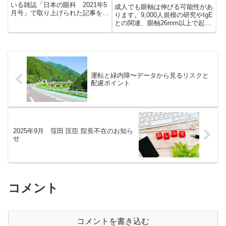
いる雑誌「日本の眼科 2021年5
成人でも眼軸は伸びる可能性があ
月号」で取り上げられた記事を抜
ります。9,000人規模の研究やIgE
粋します。眼鏡といえば、最近は
との関連、眼軸26mm以上で起こ
眼科での診察を受けず、手軽にか
る近視性黄斑症・網膜剥離・緑内
つ安く購入できるメリットから量
障リスクについて院長が解説。網
販店へ出向き、その場でササっと
膜剥離手術・緑内障手術を多数行
眼鏡を処方することが出来て...
ってきた立場から強度近視の将来
リスクと予防の考え方を詳しく説
明します。
運転と緑内障〜データから見るリスクと
配慮ポイント
2025年9月 窪田 匡臣 院長不在のお知ら
せ
コメント
コメントを書き込む