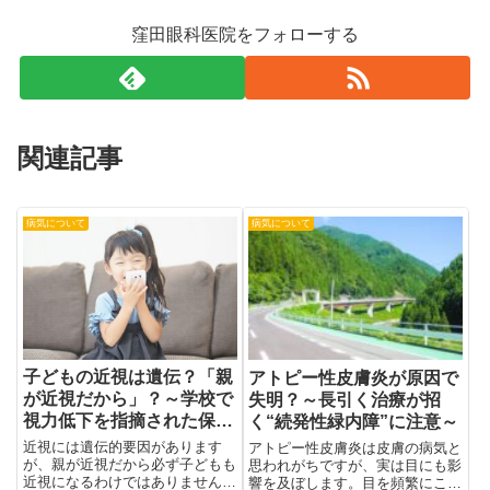
窪田眼科医院をフォローする
関連記事
病気について
病気について
子どもの近視は遺伝？「親
アトピー性皮膚炎が原因で
が近視だから」？～学校で
失明？～長引く治療が招
視力低下を指摘された保護
く“続発性緑内障”に注意～
者の方へ～
近視には遺伝的要因があります
アトピー性皮膚炎は皮膚の病気と
が、親が近視だから必ず子どもも
思われがちですが、実は目にも影
近視になるわけではありません。
響を及ぼします。目を頻繁にこす