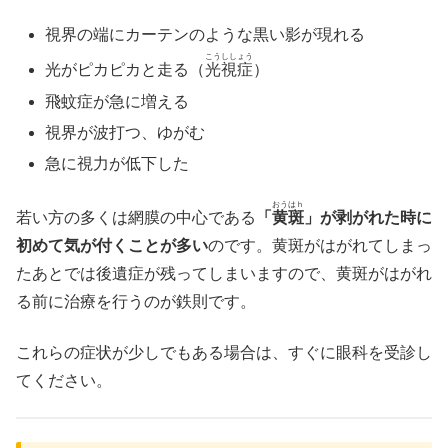
視界の端にカーテンのような黒い影が現れる
こうししょう
光がピカピカと走る（
光視症
）
飛蚊症が急に増える
視界が波打つ、ゆがむ
急に視力が低下した
おうはｈ
若い方の多くは網膜の中心である
「
黄斑
」が剥がれた時に
初めて気が付くことが多い
のです。黄斑がはがれてしまっ
たあとでは後遺症が残ってしまいますので、黄斑がはがれ
る前に治療を行うのが鉄則です。
これらの症状が少しでもある場合は、すぐに眼科を受診し
てください。