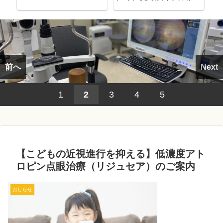
考える～
前へ
Next
1
2
3
4
5
【こどもの近視進行を抑える】低濃度アト
ロピン点眼治療（リジュセア）のご案内
おしらせ