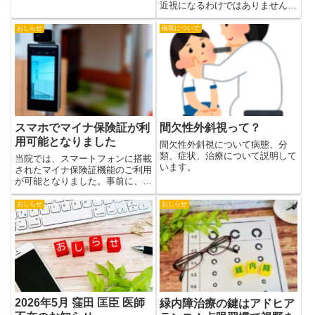
す。何卒宜しくお願い致します。
近視になるわけではありません。
近視になりやすい体質に加え、ス
マホやタブレットの長時間使用、
おしらせ
病気について
屋外活動不足などの環境要因が影
響します。特に両親が近視の場合
は早期から定期検査を行い、必要
に応じて近視進行抑制治療を検討
することが大切です。
スマホでマイナ保険証が利
間欠性外斜視って？
用可能となりました
間欠性外斜視について病態、分
類、症状、治療について説明して
当院では、スマートフォンに搭載
います。
されたマイナ保険証機能のご利用
が可能となりました。事前に、お
手持ちのスマートフォンに健康保
険証の利用登録がされたマイナン
おしらせ
おしらせ
バーカードを搭載することで、マ
イナンバーカードを取りだすこと
なくスマートフォンのみでご利
用...
2026年5月 窪田 匡臣 医師
緑内障治療の鍵はアドヒア