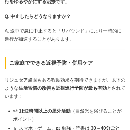
行をゆるやかにする治療
です。
Q. 中止したらどうなりますか？
A. 途中で急に中止すると「リバウンド」により一時的に
進行が加速することがあります。
ご家庭でできる近視予防・併用ケア
リジュセア点眼もある程度効果を期待できますが、以下の
ような
生活習慣の改善も近視進行予防が最も有効
とされて
います：
🌞
1
日2時間以上の屋外活動
（自然光を浴びることが
ポイント）
📱 スマホ・ゲーム、📖 勉強・読書は
30～40分ごと