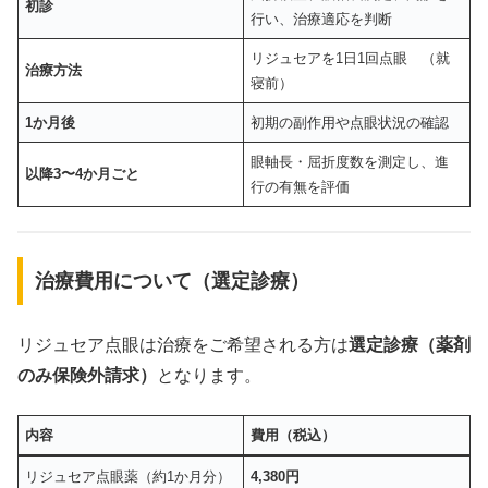
初診
行い、治療適応を判断
リジュセアを1日1回点眼 （就
治療方法
寝前）
1か月後
初期の副作用や点眼状況の確認
眼軸長・屈折度数を測定し、進
以降3〜4か月ごと
行の有無を評価
治療費用について（選定診療）
リジュセア点眼は治療をご希望される方は
選定診療（薬剤
のみ保険外請求）
となります。
内容
費用（税込）
リジュセア点眼薬（約1か月分）
4,380円