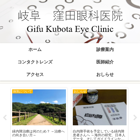
ホーム
診療案内
コンタクトレンズ
医師紹介
アクセス
おしらせ
病気について
おしらせ
お
在
緑内障治療は何のため？ ～治療へ
白内障手術を予定している緑内障
20
の向き合い方～
患者さんへ ～海外の研究、日本人
データ、そしてガイドラインから