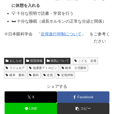
に休憩を入れる
💡 十分な照明で読書・学習を行う
🛏 十分な睡眠（成長ホルモンの正常な分泌と関係）
※日本眼科学会 「
近視進行抑制について
」 をご参考く
ださい
おしらせ
医院情報
病気について
こども 近視
リジュセア
低濃度アトロピン
岐阜 小児眼科
岐阜 眼科
眼科
近視
近視抑制
シェアする
X
Facebook
LINE
コピー