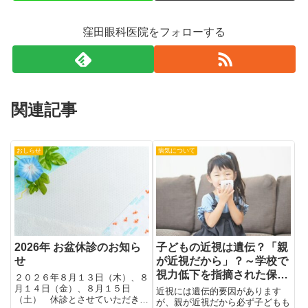
窪田眼科医院をフォローする
関連記事
おしらせ
病気について
2026年 お盆休診のお知ら
子どもの近視は遺伝？「親
せ
が近視だから」？～学校で
視力低下を指摘された保護
２０２６年８月１３日（木）、８
者の方へ～
月１４日（金）、８月１５日
近視には遺伝的要因があります
（土） 休診とさせていただきま
が、親が近視だから必ず子どもも