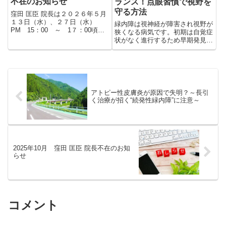
不在のお知らせ
ランス！点眼習慣で視野を
守る方法
窪田 匡臣 院長は２０２６年５月
１３日（水）、２７日（水）
緑内障は視神経が障害され視野が
PM 15：00 ～ 1７：00頃
狭くなる病気です。初期は自覚症
まで不在となり、顧問 窪田 智 医
状がなく進行するため早期発見と
師のみの診察となります。ご迷惑
治療が重要です。点眼薬で眼圧を
をおかけしますが何卒宜しくお願
管理し、進行を抑えましょう。し
い致します。
かし、点眼を忘れる、効果を実感
しにくい、副作用が気になるなど
の理由で治療継続が難しいこと
も。アドヒアランスを高める工夫
アトピー性皮膚炎が原因で失明？～長引
を取り入れ、視野を守るために正
く治療が招く“続発性緑内障”に注意～
しく点眼を続けましょう
2025年10月 窪田 匡臣 院長不在のお知
らせ
コメント