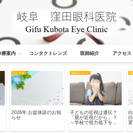
診療案内
コンタクトレンズ
医師紹介
アクセス
おしらせ
病気について
医
て
2026年 お盆休診のお知
子どもの近視は遺伝？
白
へ
らせ
「親が近視だから」？
人
～学校で視力低下を指
ド
摘された保護者の方へ
～