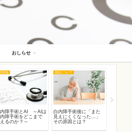
おしらせ
院情報
病気について
おしらせ
内障手術とAI ～AIは
白内障手術後に「また
2026年
白内障手術をどこまで
見えにくくなった…」
医師不在
変えるのか？～
その原因とは？