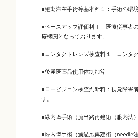
■短期滞在手術等基本料１：手術の環
■ベースアップ評価料Ⅰ：医療従事者
療機関となっております。
■コンタクトレンズ検査料１：コンタ
■後発医薬品使用体制加算
■ロービジョン検査判断料：視覚障害
す。
■緑内障手術（流出路再建術（眼内法
■緑内障手術（濾過胞再建術（needle