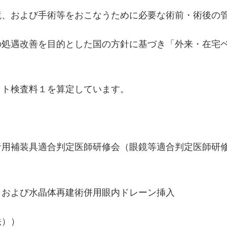
境、および手術等をおこなうために必要な術前・術後の
の処遇改善を目的とした国の方針に基づき「外来・在宅ベ
クト検査料１を算定しています。
者用補装具適合判定医師研修会（眼鏡等適合判定医師研
）および水晶体再建術併用眼内ドレーン挿入
法））