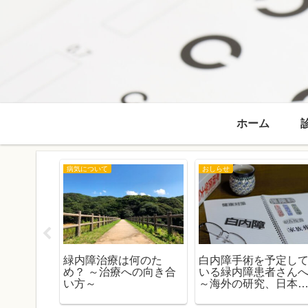
ホーム
病気について
おしらせ
 窪田 匡臣
緑内障治療は何のた
白内障手術を予定し
知らせ
め？ ～治療への向き合
いる緑内障患者さん
い方～
～海外の研究、日本
データ、そしてガイ
ラインから考える～