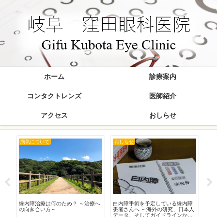
ホーム
診療案内
コンタクトレンズ
医師紹介
アクセス
おしらせ
病気について
おしらせ
お
在
緑内障治療は何のため？ ～治療へ
白内障手術を予定している緑内障
20
の向き合い方～
患者さんへ ～海外の研究、日本人
データ、そしてガイドラインから