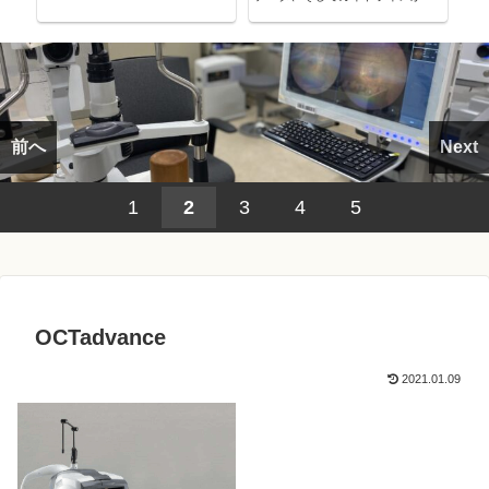
考える～
前へ
Next
1
2
3
4
5
OCTadvance
2021.01.09