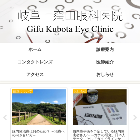
ホーム
診療案内
コンタクトレンズ
医師紹介
アクセス
おしらせ
病気について
おしらせ
お
在
緑内障治療は何のため？ ～治療へ
白内障手術を予定している緑内障
20
の向き合い方～
患者さんへ ～海外の研究、日本人
データ、そしてガイドラインから