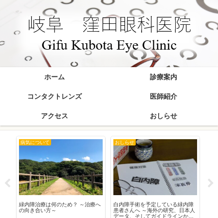
ホーム
診療案内
コンタクトレンズ
医師紹介
アクセス
おしらせ
病気について
おしらせ
お
在
緑内障治療は何のため？ ～治療へ
白内障手術を予定している緑内障
20
の向き合い方～
患者さんへ ～海外の研究、日本人
データ、そしてガイドラインから