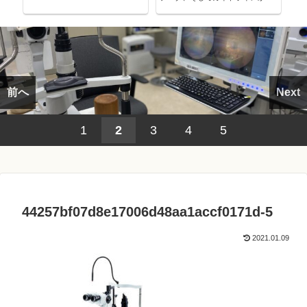
考える～
前へ
Next
1
2
3
4
5
44257bf07d8e17006d48aa1accf0171d-5
2021.01.09