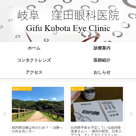
ホーム
診療案内
コンタクトレンズ
医師紹介
アクセス
おしらせ
病気について
おしらせ
お
在
緑内障治療は何のため？ ～治療へ
白内障手術を予定している緑内障
20
の向き合い方～
患者さんへ ～海外の研究、日本人
データ、そしてガイドラインから