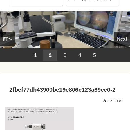
考える～
前へ
Next
1
2
3
4
5
2fbef77db43900bc19c806c123a69ee0-2
2021.01.09