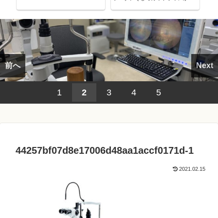
考える～
前へ
Next
1
2
3
4
5
44257bf07d8e17006d48aa1accf0171d-1
2021.02.15