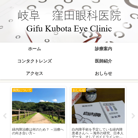
ホーム
診療案内
コンタクトレンズ
医師紹介
アクセス
おしらせ
病気について
おしらせ
お
在
緑内障治療は何のため？ ～治療へ
白内障手術を予定している緑内障
20
の向き合い方～
患者さんへ ～海外の研究、日本人
データ、そしてガイドラインから