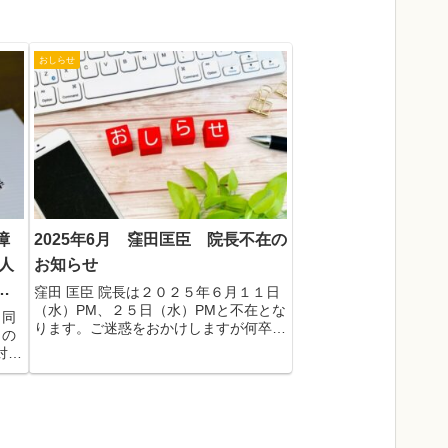
おしらせ
障
2025年6月 窪田匡臣 院長不在の
人
お知らせ
ら
窪田 匡臣 院長は２０２５年６月１１日
（水）PM、２５日（水）PMと不在とな
と同
ります。ご迷惑をおかけしますが何卒宜
）の
しくお願い致します。
対象
され
にも
す。
を踏
治療