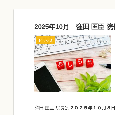
2025年10月 窪田 匡臣
おしらせ
窪田 匡臣 院長は
２０２５年１０月８日