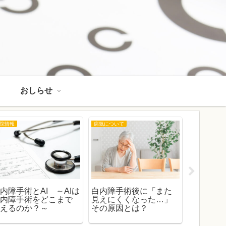
おしらせ
院情報
病気について
おしらせ
内障手術とAI ～AIは
白内障手術後に「また
2026年
白内障手術をどこまで
見えにくくなった…」
医師不在
変えるのか？～
その原因とは？