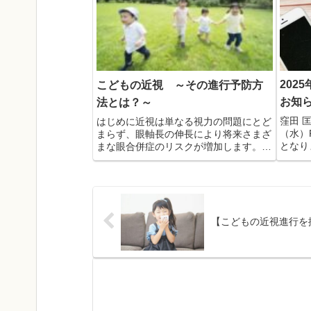
202
こどもの近視 ～その進行予防方
お知
法とは？～
窪田 
はじめに近視は単なる視力の問題にとど
（水）
まらず、眼軸長の伸長により将来さまざ
となり
まな眼合併症のリスクが増加します。特
卒宜し
に以下のような合併症が知られています
網膜剥離: 網膜が眼球壁から剥がれる状
態で、視力喪失のリスクが高まります。
黄斑変性: 高度近視に...
【こどもの近視進行を