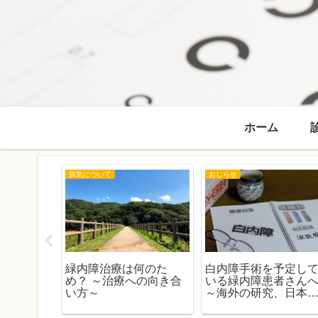
ホーム
病気について
おしらせ
 窪田 匡臣
緑内障治療は何のた
白内障手術を予定し
知らせ
め？ ～治療への向き合
いる緑内障患者さん
い方～
～海外の研究、日本
データ、そしてガイ
ラインから考える～