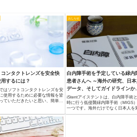
おしらせ
白内障手術を予定している緑内
トコンタクトレンズを安全快
患者さんへ ～海外の研究、日本
使用するには？
データ、そしてガイドラインか
ではソフトコンタクトレンズを安
に使用するために必要な情報を皆
考える～
iStentアイステントは、白内障手術
っていただきたいと思い、簡単に
時に行う低侵襲緑内障手術（MIGS
りますがまとめさせていただきま
一つです。海外だけでなく日本人を
PDFでダウンロードし、印刷して
とした研究でも有効性と安全性が示
ける形にしましたので是非ご一読
ており、正常眼圧緑内障の患者さん
。cae704...
有望な選択肢となる可能性がありま
当院ではエビデンスとガイドライン
まえ一人ひとりの患者様に合わせた