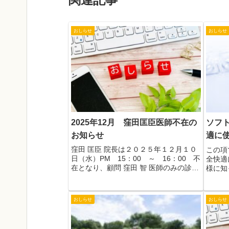
おしらせ
おしらせ
2025年12月 窪田匡臣医師不在の
ソフ
お知らせ
適に
窪田 匡臣 院長は２０２５年１２月１０
この項
日（水）PM 15：00 ～ 16：00 不
全快適
在となり、顧問 窪田 智 医師のみの診察
様に知
となります。ご迷惑をおかけしますが何
ではあ
卒宜しくお願い致します。
した。
いただ
おしらせ
おしらせ
ください