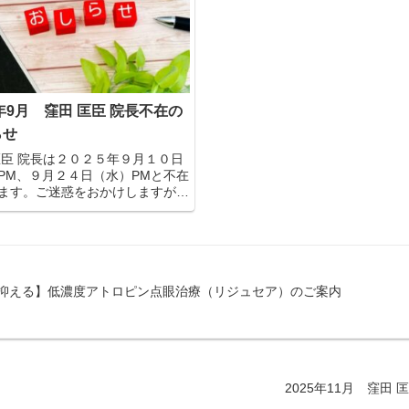
をご提案しています。
5年9月 窪田 匡臣 院長不在の
らせ
匡臣 院長は２０２５年９月１０日
PM、９月２４日（水）PMと不在
ます。ご迷惑をおかけしますが何
くお願い致します。
抑える】低濃度アトロピン点眼治療（リジュセア）のご案内
2025年11月 窪田