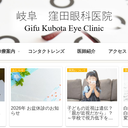
診療案内
コンタクトレンズ
医師紹介
アクセス
おしらせ
病気について
医
て
2026年 お盆休診のお知
子どもの近視は遺伝？
白
へ
らせ
「親が近視だから」？
人
～学校で視力低下を指
ド
摘された保護者の方へ
～