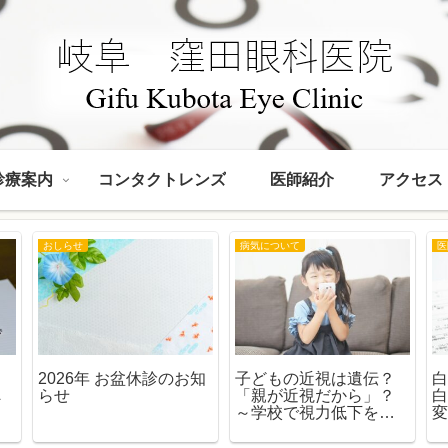
診療案内
コンタクトレンズ
医師紹介
アクセス
おしらせ
病気について
医
て
2026年 お盆休診のお知
子どもの近視は遺伝？
白
へ
らせ
「親が近視だから」？
人
～学校で視力低下を指
ド
摘された保護者の方へ
～