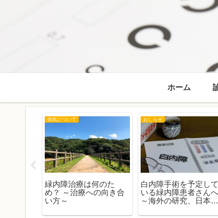
ホーム
病気について
おしらせ
 窪田 匡臣
緑内障治療は何のた
白内障手術を予定し
知らせ
め？ ～治療への向き合
いる緑内障患者さん
い方～
～海外の研究、日本
データ、そしてガイ
ラインから考える～