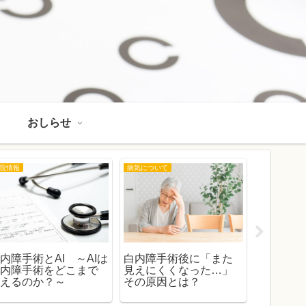
おしらせ
院情報
病気について
おしらせ
内障手術とAI ～AIは
白内障手術後に「また
2026年
白内障手術をどこまで
見えにくくなった…」
医師不在
変えるのか？～
その原因とは？