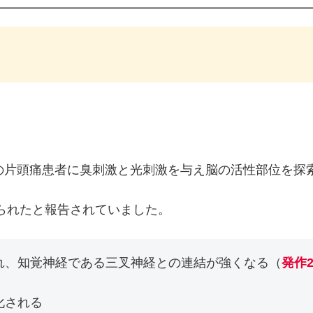
in, 2016で1名の片頭痛患者に臭刺激と光刺激を与え脳の活性部位
られたと報告されていました。
れ、知覚神経である三叉神経との連結が強くなる（
発作
化される