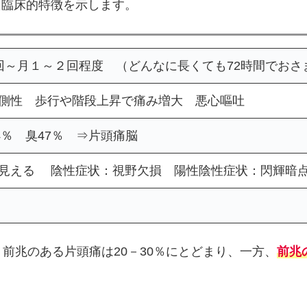
た臨床的特徴を示します。
回～月１～２回程度 （どんなに長くても72時間でおさ
側性 歩行や階段上昇で痛み増大 悪心嘔吐
4％ 臭47％ ⇒片頭痛脳
見える 陰性症状：視野欠損 陽性陰性症状：閃輝暗点
前兆のある片頭痛は20－30％にとどまり、一方、
前兆