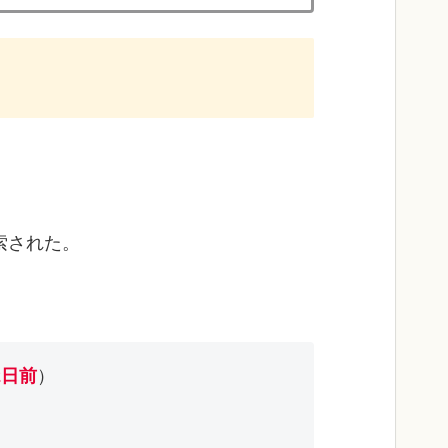
を探索された。
2日前
）