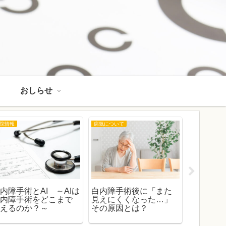
おしらせ
院情報
病気について
おしらせ
内障手術とAI ～AIは
白内障手術後に「また
2026年
白内障手術をどこまで
見えにくくなった…」
医師不在
変えるのか？～
その原因とは？