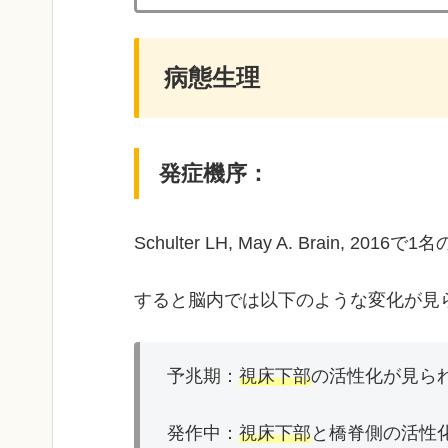
病態生理
発症機序：
Schulter LH, May A. Bra
すると脳内では以下のような変化が見
予兆期：
視床下部
の活性化が見ら
発作中：
視床下部
と橋脊側の活性