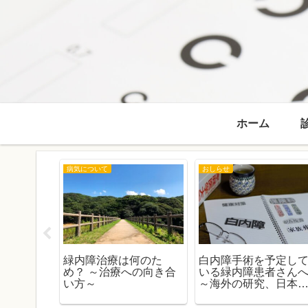
ホーム
病気について
おしらせ
 窪田 匡臣
緑内障治療は何のた
白内障手術を予定し
知らせ
め？ ～治療への向き合
いる緑内障患者さん
い方～
～海外の研究、日本
データ、そしてガイ
ラインから考える～