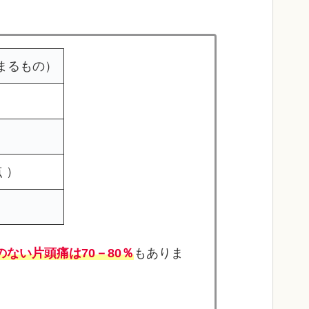
まるもの）
 ）
のない片頭痛は70－80％
もありま