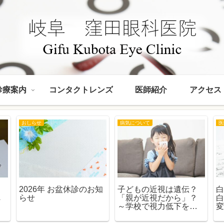
診療案内
コンタクトレンズ
医師紹介
アクセス
おしらせ
病気について
医
て
2026年 お盆休診のお知
子どもの近視は遺伝？
白
へ
らせ
「親が近視だから」？
人
～学校で視力低下を指
ド
摘された保護者の方へ
～