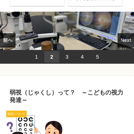
考える～
前へ
Next
1
2
3
4
5
弱視（じゃくし）って？ ～こどもの視力
発達～
病気について