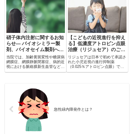
の記事では、白内障の予防に役立
が視神経の健康にどう影響するの
つ運動習慣と、白内障手術後に注
か？睡眠時無呼吸症候群との関係
意すべき運動のポイントを、岐阜
も詳しく紹介。目を守るための実
市加納の眼科専門医がわかりやす
践的な対策を知りましょう！
く解説します。
硝子体内注射に関するお知
【こどもの近視進行を抑え
らせ― バイオシミラー製
る】低濃度アトロピン点眼
剤、バイオセイム製剤へ
治療（リジュセア）のご案
―
内
当院では、加齢黄斑変性や糖尿病
リジュセアは日本で初めて承認さ
網膜症、網膜静脈閉塞症、病的近
れた小児近視の進行抑制薬
視における脈絡膜新生血管などの
（0.025％アトロピン点眼）で
治療に「アイリーア®」という目
す。学童期の近視は眼軸が伸びる
の中に注射するお薬（抗VEGF治
ことで進行し、将来の強度近視は
療）を使用しています。このた
緑内障や網膜剥離など重い目の病
び、アイリーア®と同じ成分・同
気につながる可能性があります。
じ品質を持つ**「バイオシミラ...
リジュセアは毎日就寝前に点眼す
ることで近視の進行を緩やかに
し、学業や生活に支障の少ない安
全性が報告されています。治療は
急性緑内障発作とは？
定期的な眼科検査と併用して行
い、点眼中止後に一時的な近視の
進み（リバウンド）が見られるこ
ともあるため、医師の判断のもと
で継続が必要です。当院では費用
や治療スケジュールも含めてご相