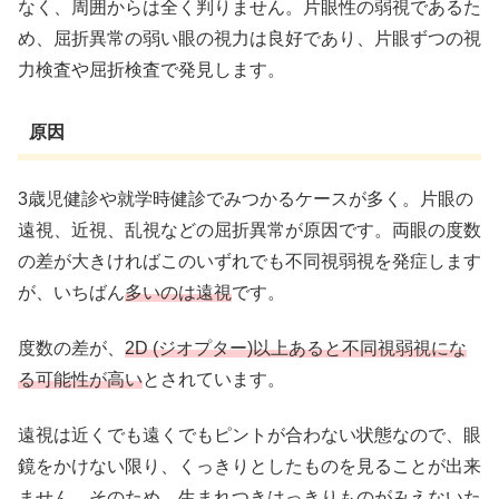
なく、周囲からは全く判りません。片眼性の弱視であるた
め、屈折異常の弱い眼の視力は良好であり、片眼ずつの視
力検査や屈折検査で発見します。
原因
3歳児健診や就学時健診でみつかるケースが多く。片眼の
遠視、近視、乱視などの屈折異常が原因です。両眼の度数
の差が大きければこのいずれでも不同視弱視を発症します
が、いちばん
多いのは遠視
です。
度数の差が、
2D (ジオプター)以上あると不同視弱視にな
る可能性が高い
とされています。
遠視は近くでも遠くでもピントが合わない状態なので、眼
鏡をかけない限り、くっきりとしたものを見ることが出来
ません。そのため、生まれつきはっきりものがみえないた