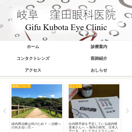
ホーム
診療案内
コンタクトレンズ
医師紹介
アクセス
おしらせ
病気について
おしらせ
お
在
緑内障治療は何のため？ ～治療へ
白内障手術を予定している緑内障
20
の向き合い方～
患者さんへ ～海外の研究、日本人
データ、そしてガイドラインから