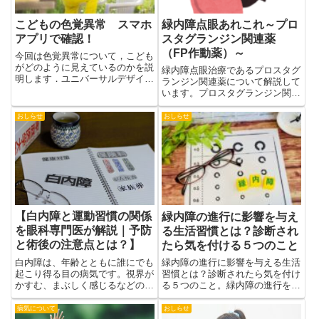
こどもの色覚異常 スマホ
緑内障点眼あれこれ～プロ
アプリで確認！
スタグランジン関連薬
（FP作動薬）～
今回は色覚異常について，こども
がどのように見えているのかを説
緑内障点眼治療であるプロスタグ
明します．ユニバーサルデザイン
ランジン関連薬について解説して
まずこどもの色覚異常について説
います。プロスタグランジン関連
明する前に，ユニバーサルデザイ
薬は緑内障点眼薬のなかで、最も
ンという言葉は聞いたことがあり
眼圧下降効果に優れて、全身的な
おしらせ
おしらせ
ますでしょうか？ユニバーサルは
副作用もないため緑内障治療の第
「普遍的な」「すべてに共通
1選択となっています。
の」...
【白内障と運動習慣の関係
緑内障の進行に影響を与え
を眼科専門医が解説｜予防
る生活習慣とは？診断され
と術後の注意点とは？】
たら気を付ける５つのこと
白内障は、年齢とともに誰にでも
緑内障の進行に影響を与える生活
起こり得る目の病気です。視界が
習慣とは？診断されたら気を付け
かすむ、まぶしく感じるなどの症
る５つのこと。緑内障の進行を防
状が現れ、進行すると日常生活に
ぐために重要な生活習慣を解説。
支障をきたすこともあります。こ
運動・食事・睡眠・ストレス管理
病気について
おしらせ