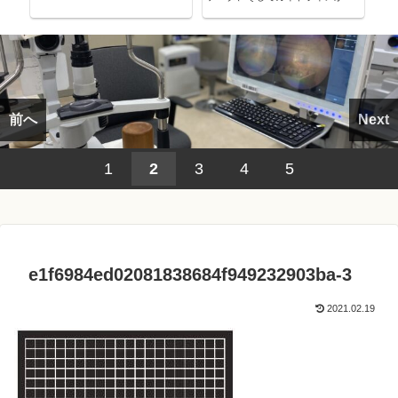
考える～
前へ
Next
1
2
3
4
5
e1f6984ed02081838684f949232903ba-3
2021.02.19