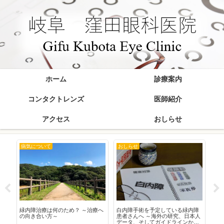
ホーム
診療案内
コンタクトレンズ
医師紹介
アクセス
おしらせ
病気について
おしらせ
お
在
緑内障治療は何のため？ ～治療へ
白内障手術を予定している緑内障
20
の向き合い方～
患者さんへ ～海外の研究、日本人
データ、そしてガイドラインから