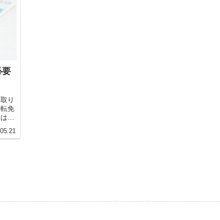
必要
を取り
運転免
項は警
試験の
.05.21
際に