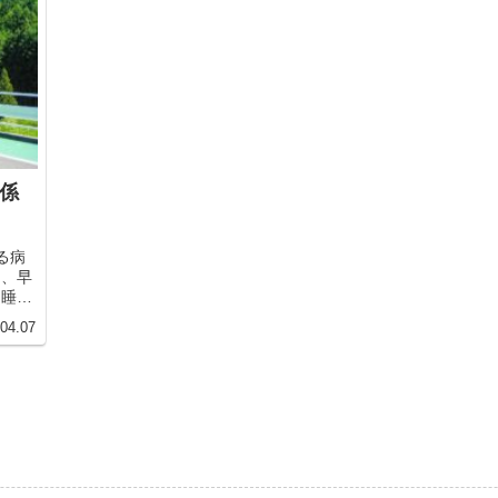
係
る病
め、早
中睡眠
める可
.04.07
防法を