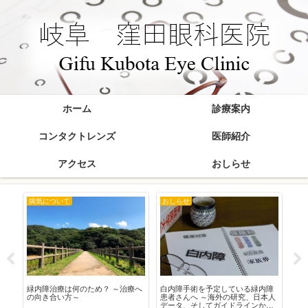
ホーム
診療案内
コンタクトレンズ
医師紹介
アクセス
おしらせ
病気について
おしらせ
お
在
緑内障治療は何のため？ ～治療へ
白内障手術を予定している緑内障
20
の向き合い方～
患者さんへ ～海外の研究、日本人
データ、そしてガイドラインから