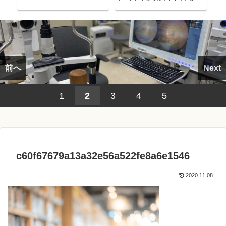
考える～
前へ
Next
1
2
3
4
5
c60f67679a13a32e56a522fe8a6e1546
2020.11.08