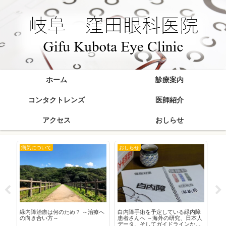
ホーム
診療案内
コンタクトレンズ
医師紹介
アクセス
おしらせ
病気について
おしらせ
お
在
緑内障治療は何のため？ ～治療へ
白内障手術を予定している緑内障
20
の向き合い方～
患者さんへ ～海外の研究、日本人
データ、そしてガイドラインから